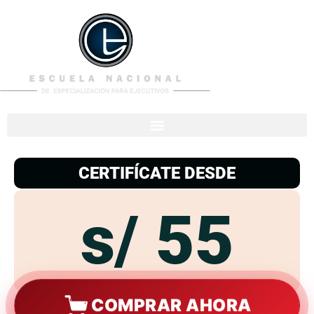
953
938
776
CERTIFÍCATE DESDE
s/ 55
COMPRAR AHORA