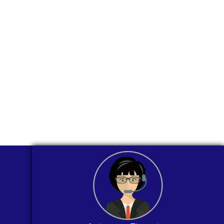
través de
WhatsApp?
Nuestros asesores están listos para
ofrecerte orientación
individualizada. ¡No dudes en
contactarnos en este momento!