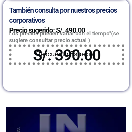
También consulta por nuestros precios
corporativos
Precio sugerido: S/. 490.00
Los precios pueden variar con el tiempo"(se
sugiere consultar precio actual )
S/. 390.00
Descuento Especial