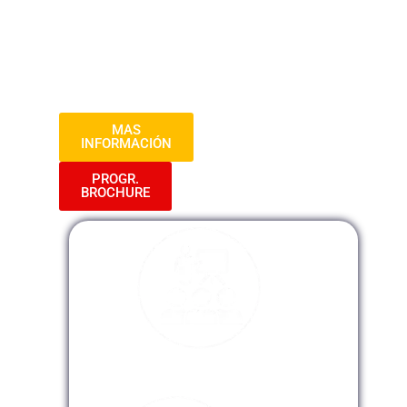
análisis de la dinámica grupal, la
comunicación efectiva y el manejo del
estrés, en el marco del Curso de
Psicología Organizacional.
MAS
INFORMACIÓN
PROGR.
BROCHURE
Modalidad Presencial