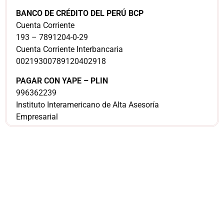
BANCO DE CRÉDITO DEL PERÚ BCP
Cuenta Corriente
193 – 7891204-0-29
Cuenta Corriente Interbancaria
00219300789120402918
PAGAR CON YAPE – PLIN
996362239
Instituto Interamericano de Alta Asesoría
Empresarial
¿Sería más cómodo
para ti
comunicarnos a