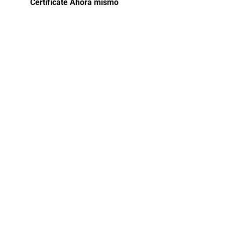
Certifícate Ahora mismo
Curso
gratis de
especializació
Psicología
Organizaciona
Aprende a identificar y resolver conflictos
en equipos de trabajo, a través del