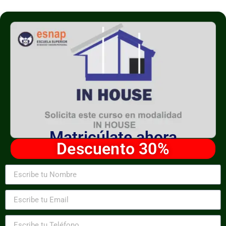
Matricúlate ahora
Descuento 30%