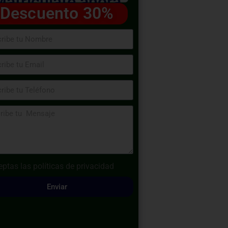
Matricúlate ahora
Descuento 30%
eptas las
políticas de privacidad
Enviar