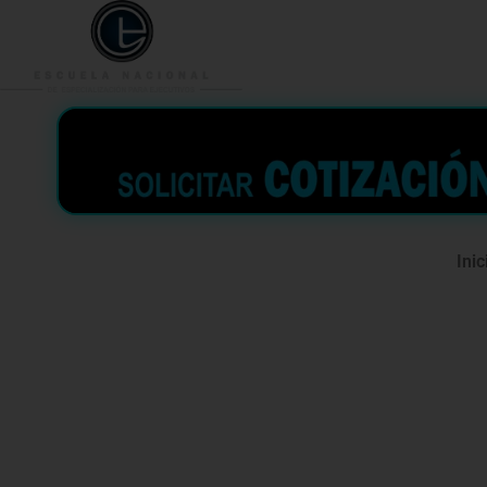
953 938 776
996 362 
Inic
Curso grat
IPERC