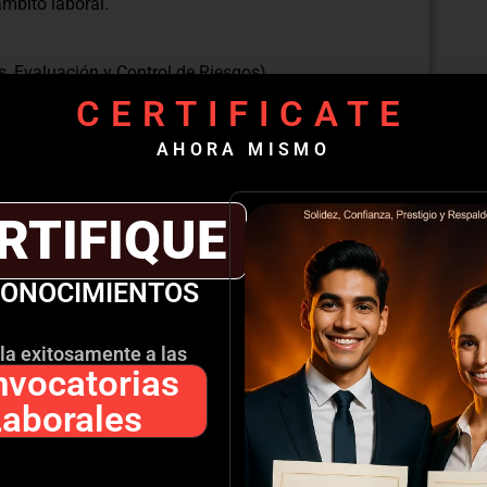
ámbito laboral.
s, Evaluación y Control de Riesgos).
contextos laborales.
CERTIFICATE
gos
AHORA MISMO
 de peligros.
n de su impacto.
RTIFIQUE
sgos según la R.M. N.° 050-2013-TR
CONOCIMIENTOS
ial N.° 050-2013-TR para la identificación y
la exitosamente a las
ora continua.
vocatorias
ación
Laborales
za y gravedad.
 IPERC en diferentes entornos laborales.