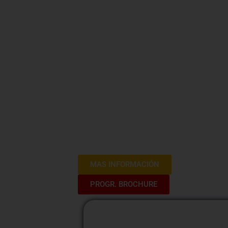
Este curso gratuito ofrece una formaci
Evaluación de Riesgos (IPERC) en
fundamentos de la normativa legal re
seguridad en el trabajo. Los partic
IPERC, desde la identificación de pe
implementación de medidas de contro
herramientas para llevar a cabo una IP
capacitar a los participantes con l
eficazmente los riesgos en el lugar de
y saludable, sin costo alguno.
MAS INFORMACIÓN
PROGR. BROCHURE