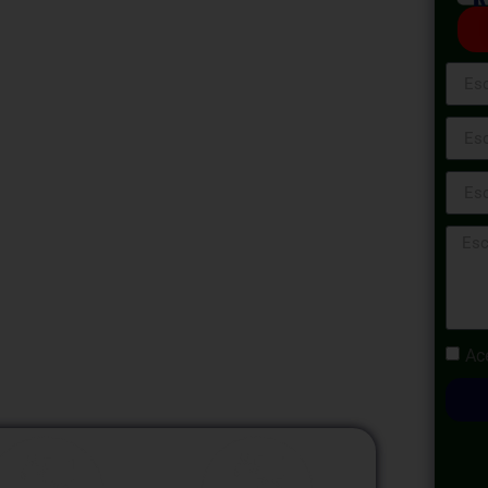
ón completa en Identificación de Peligros y
 entornos laborales. Se abordarán los
lacionada y la promoción de una cultura de
ipantes aprenderán el proceso completo de
ligros hasta la evaluación de riesgos y la
l. Se proporcionarán técnicas prácticas y
ERC efectiva. Este curso está diseñado para
as habilidades necesarias para gestionar
 trabajo y promover un entorno laboral seguro
Ac