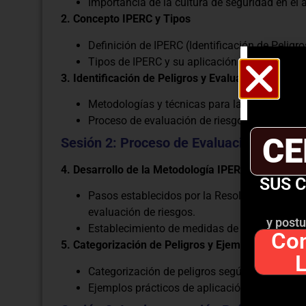
Importancia de la cultura de seguridad en el 
2. Concepto IPERC y Tipos
Definición de IPERC (Identificación de Peligro
Tipos de IPERC y su aplicación en diferentes 
3. Identificación de Peligros y Evaluación de Ries
Metodologías y técnicas para la identificación
Proceso de evaluación de riesgos y valoració
CE
Sesión 2: Proceso de Evaluación de Rie
4. Desarrollo de la Metodología IPERC
SUS 
Pasos establecidos por la Resolución Minister
evaluación de riesgos.
y postu
Establecimiento de medidas de control y mej
Con
5. Categorización de Peligros y Ejemplos de Aplic
Categorización de peligros según su naturale
Ejemplos prácticos de aplicación del proceso