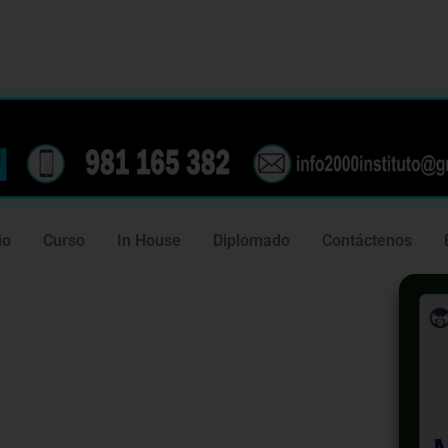
239
981 165 382
io
Curso
In House
Diplomado
Contáctenos
uito –