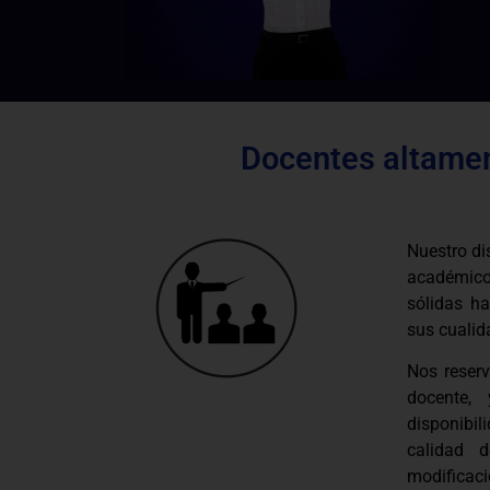
Docentes altamen
Nuestro di
académico
sólidas ha
sus cualid
Nos reser
docente,
disponibi
calidad 
modificac