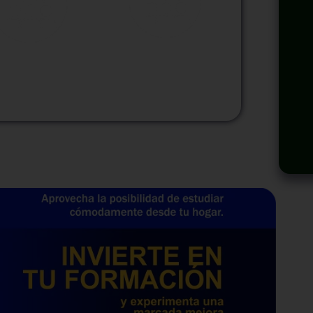
odalidad
Modalidad
Virtual
InHouse