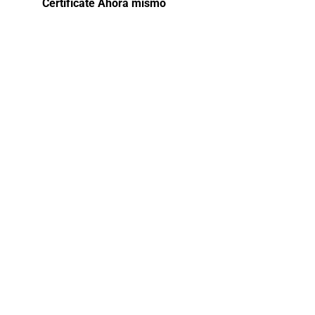
Certifícate Ahora mismo
Curso –
Herramientas
para la
Gestión
Pública
2024