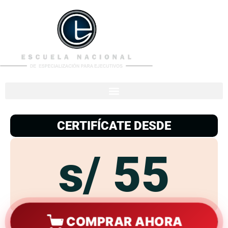
953
938
776
CERTIFÍCATE DESDE
s/ 55
COMPRAR AHORA