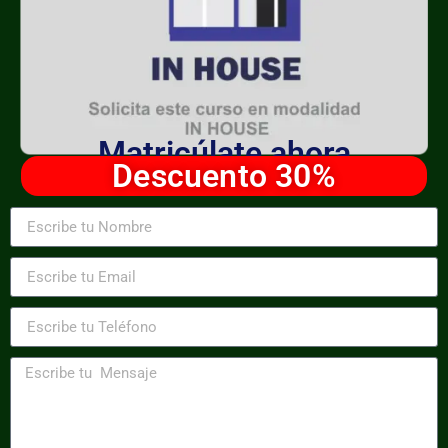
Matricúlate ahora
Descuento 30%