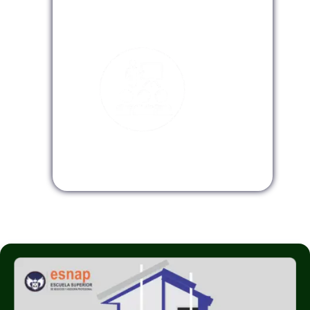
Modalidad Virtual
Modalidad InHouse