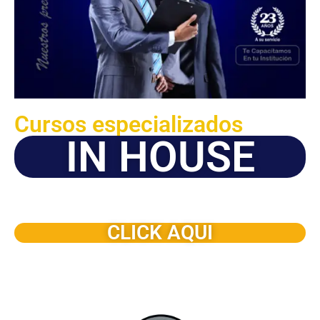
Cursos especializados
IN HOUSE
Solicite este programa de capacitación para que sea
dictado en su organización
CLICK AQUI