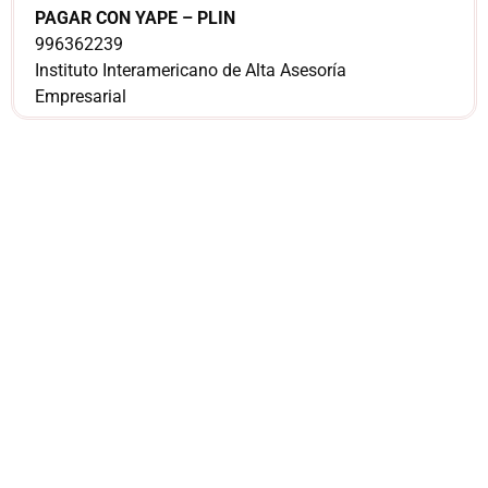
PAGAR CON YAPE – PLIN
996362239
Instituto Interamericano de Alta Asesoría
Empresarial
¿Sería más cómodo
para ti
comunicarnos a
través de
WhatsApp?