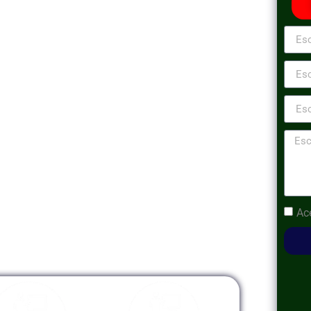
ciales para la Productividad Empresarial
cionar a los participantes una comprensión
entales de Microsoft Office: Word, Excel,
rear y formatear documentos profesionales,
jas de cálculo, diseñar presentaciones
ente tu correo y calendario. A través de
tudio del mundo real, desarrollarás las
tu productividad y eficiencia en el entorno
do para utilizar las herramientas de Microsoft
u desempeño y facilitando la colaboración en
Ac