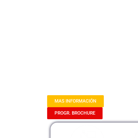
Microsoft Office: Herramientas Esen
Este curso está diseñado para propor
integral de las aplicaciones fundam
PowerPoint y Outlook. Aprenderás a c
gestionar y analizar datos con ho
impactantes y organizar eficientem
lecciones prácticas y casos de es
habilidades necesarias para optimizar 
laboral. Al finalizar, estarás capacita
Office de manera efectiva, mejorando t
tu equipo de trabajo.
MAS INFORMACIÓN
PROGR. BROCHURE