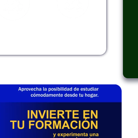
odalidad
Modalidad
Virtual
InHouse