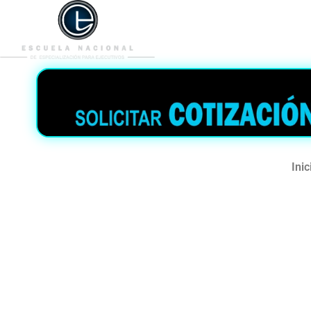
953 938 776
996 362 
Inic
Curso Micr
2025