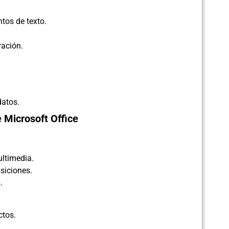
tos de texto.
ración.
datos.
 Microsoft Office
ltimedia.
siciones.
.
ctos.