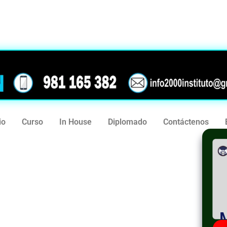
239
981 165 382
io
Curso
In House
Diplomado
Contáctenos
osoft Office