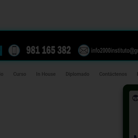
239
981 165 382
io
Curso
In House
Diplomado
Contáctenos
ciación de
 de