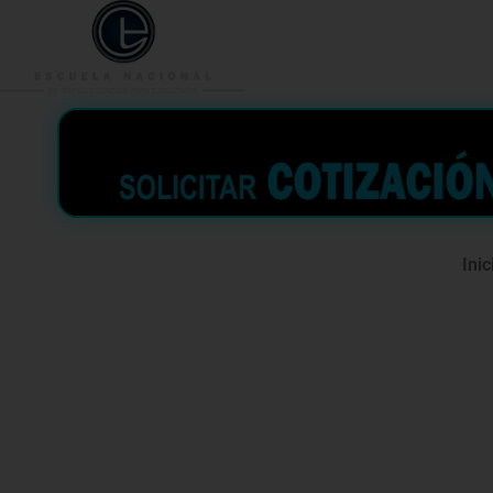
953 938 776
996 362 
Inic
Curso Nego
resolución