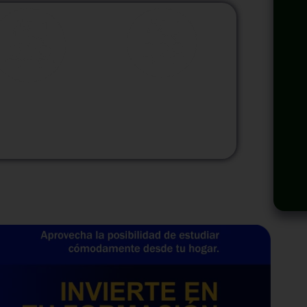
odalidad
Modalidad
Virtual
InHouse