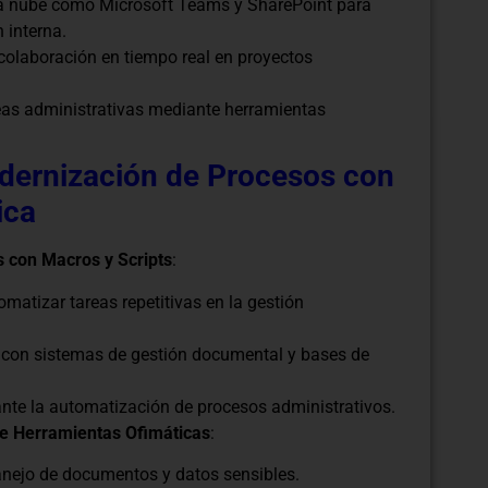
la nube como Microsoft Teams y SharePoint para
 interna.
olaboración en tiempo real en proyectos
reas administrativas mediante herramientas
odernización de Procesos con
ica
 con Macros y Scripts
:
matizar tareas repetitivas en la gestión
s con sistemas de gestión documental y bases de
ante la automatización de procesos administrativos.
de Herramientas Ofimáticas
:
anejo de documentos y datos sensibles.