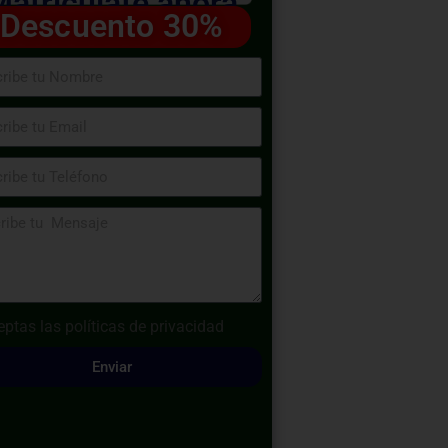
Matricúlate ahora
Descuento 30%
eptas las
políticas de privacidad
Enviar