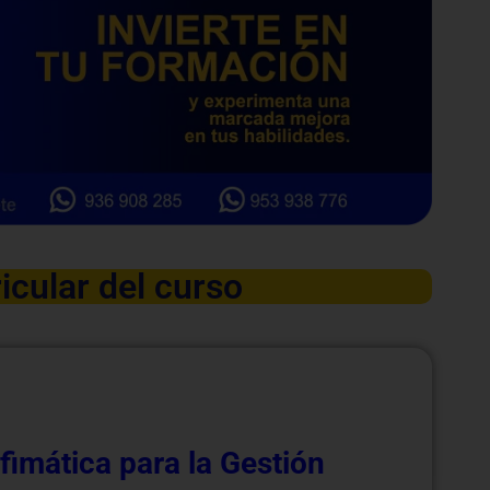
icular del curso
imática para la Gestión