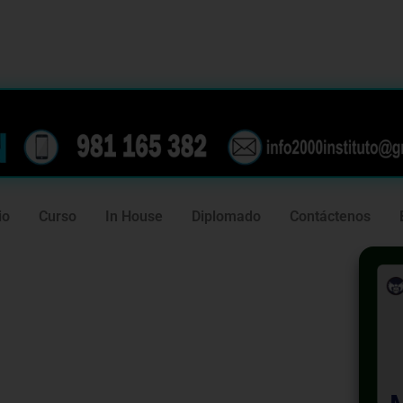
239
981 165 382
io
Curso
In House
Diplomado
Contáctenos
ática
la gestión