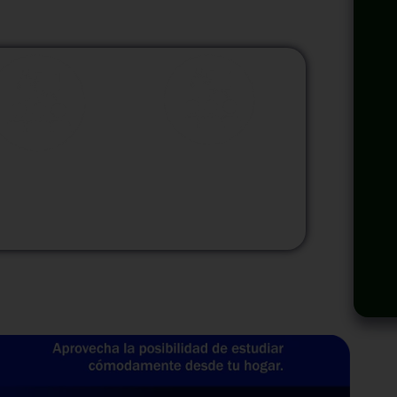
odalidad
Modalidad
Virtual
InHouse