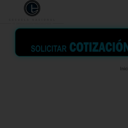
953 938 776
996 362 
Inic
Curso Ofim
aplicada a 