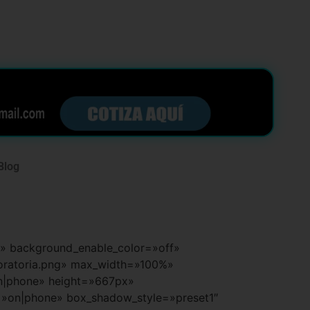
Blog
ult» background_enable_color=»off»
oratoria.png» max_width=»100%»
on|phone» height=»667px»
=»on|phone» box_shadow_style=»preset1″