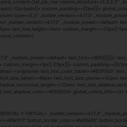
»post_content»][et_pb_row column_structure=»3_5,2_5″ _bui
uto|-12px|auto||» custom_padding=»||0px|||» global_colo
lumn type=»3_5″ _builder_version=»4.17.3″ _module_preset
t _builder_version=»4.17.3″ _module_preset=»default» text
35px» text_line_height=»1em» custom_margin=»-23px||-5px
»post_content»]
.17.3″ _module_preset=»default» text_font=»|800|||||||» tex
» custom_margin=»1px||-29px|||» custom_padding=»||51px|||
t_edited=»on|phone» text_text_color_tablet=»#EDF000″ te
_font_size_tablet=»49px» text_font_size_phone=»42px» tex
_shadow_horizontal_length=»1.12em» text_text_shadow_vert
xt_text_shadow_color=»#00002d» global_colors_info=»{}» 
ESENCIAL Y VIRTUAL» _builder_version=»4.17.3″ _module_
r=»#9e1111″ button_border_color=»#a00a00″ button_border
»post_content»][/et_pb_button][et_pb_text _builder_versio