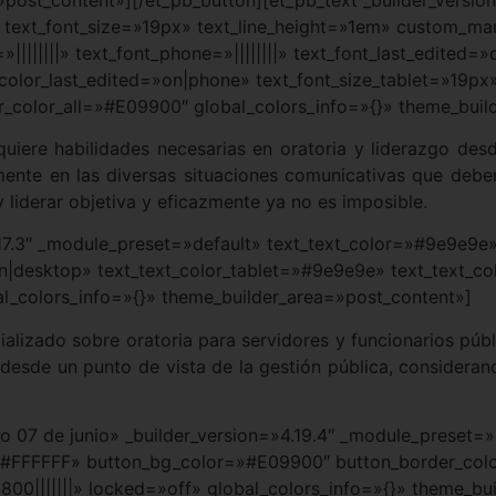
0″ text_font_size=»19px» text_line_height=»1em» custom_ma
»||||||||» text_font_phone=»||||||||» text_font_last_edite
color_last_edited=»on|phone» text_font_size_tablet=»19px
r_color_all=»#E09900″ global_colors_info=»{}» theme_buil
quiere habilidades necesarias en oratoria y liderazgo des
te en las diversas situaciones comunicativas que deberá 
y liderar objetiva y eficazmente ya no es imposible.
.17.3″ _module_preset=»default» text_text_color=»#9e9e9e»
on|desktop» text_text_color_tablet=»#9e9e9e» text_text_
al_colors_info=»{}» theme_builder_area=»post_content»]
alizado sobre oratoria para servidores y funcionarios públi
 desde un punto de vista de la gestión pública, considera
cio 07 de junio» _builder_version=»4.19.4″ _module_preset
=»#FFFFFF» button_bg_color=»#E09900″ button_border_co
00|||||||» locked=»off» global_colors_info=»{}» theme_bu