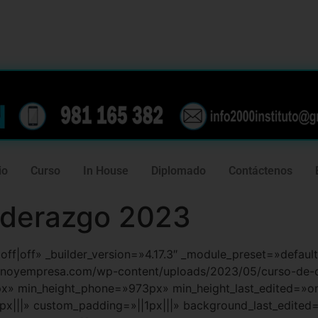
239
981 165 382
io
Curso
In House
Diplomado
Contáctenos
liderazgo 2023
f|off|off» _builder_version=»4.17.3″ _module_preset=»defa
rnoyempresa.com/wp-content/uploads/2023/05/curso-de-
px» min_height_phone=»973px» min_height_last_edited=»
x|||» custom_padding=»||1px|||» background_last_edited