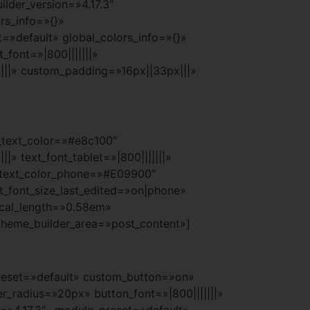
lder_version=»4.17.3″
rs_info=»{}»
=»default» global_colors_info=»{}»
_font=»|800|||||||»
|||» custom_padding=»16px||33px|||»
t_text_color=»#e8c100″
» text_font_tablet=»|800|||||||»
xt_text_color_phone=»#E09900″
t_font_size_last_edited=»on|phone»
ical_length=»0.58em»
theme_builder_area=»post_content»]
preset=»default» custom_button=»on»
_radius=»20px» button_font=»|800|||||||»
n=»4.17.3″ _module_preset=»default»