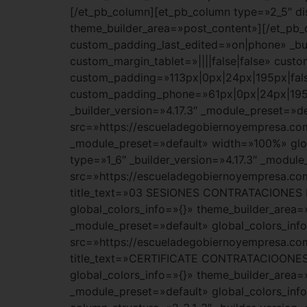
[/et_pb_column][et_pb_column type=»2_5″ dis
theme_builder_area=»post_content»][/et_pb_c
custom_padding_last_edited=»on|phone» _bui
custom_margin_tablet=»||||false|false» cus
custom_padding=»113px|0px|24px|195px|fals
custom_padding_phone=»61px|0px|24px|195px|
_builder_version=»4.17.3″ _module_preset=»d
src=»https://escueladegobiernoyempresa.com
_module_preset=»default» width=»100%» glob
type=»1_6″ _builder_version=»4.17.3″ _modul
src=»https://escueladegobiernoyempresa
title_text=»03 SESIONES CONTRATACIONES D
global_colors_info=»{}» theme_builder_area=
_module_preset=»default» global_colors_inf
src=»https://escueladegobiernoyempresa
title_text=»CERTIFICATE CONTRATACIOONES 
global_colors_info=»{}» theme_builder_area=
_module_preset=»default» global_colors_inf