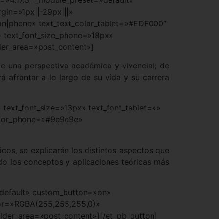
rgin=»1px||-29px|||»
d=»on|phone» text_text_color_tablet=»#EDF000″
» text_font_size_phone=»18px»
der_area=»post_content»]
de una perspectiva académica y vivencial; de
afrontar a lo largo de su vida y su carrera
 text_font_size=»13px» text_font_tablet=»»
color_phone=»#9e9e9e»
cos, se explicarán los distintos aspectos que
ndo los conceptos y aplicaciones teóricas más
=»default» custom_button=»on»
lor=»RGBA(255,255,255,0)»
ilder_area=»post_content»][/et_pb_button]