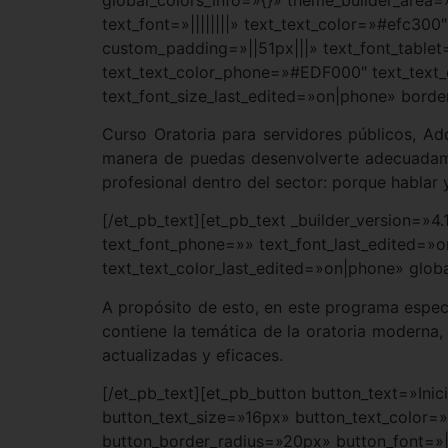
text_font=»||||||||» text_text_color=»#efc30
custom_padding=»||51px|||» text_font_tablet=
text_text_color_phone=»#EDF000″ text_text_
text_font_size_last_edited=»on|phone» borde
Curso Oratoria para servidores públicos, Ad
manera de puedas desenvolverte adecuadamen
profesional dentro del sector: porque hablar 
[/et_pb_text][et_pb_text _builder_version=»4
text_font_phone=»» text_font_last_edited=»
text_text_color_last_edited=»on|phone» glob
A propósito de esto, en este programa especi
contiene la temática de la oratoria moderna,
actualizadas y eficaces.
[/et_pb_text][et_pb_button button_text=»Ini
button_text_size=»16px» button_text_color
button_border_radius=»20px» button_font=»|8