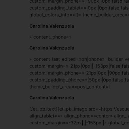
custom_margin_phone=»|-90px||0px|false|fa
custom_padding_tablet=»|0px||0px|false|fa
global_colors_info=»{}» theme_builder_area=
Carolina Valenzuela
» content_phone=»
Carolina Valenzuela
» content_last_edited=»on|phone» _builder_v
custom_margin=»-21px|0px||-153px|false|fals
custom_margin_phone=»-21px|0px||90px|fals
custom_padding_phone=»|50px||0px|false|fa
theme_builder_area=»post_content»]
Carolina Valenzuela
[/et_pb_text][et_pb_image src=»https://es
align_tablet=»» align_phone=»center» align_
custom_margin=»-32px|||-153px||» global_co