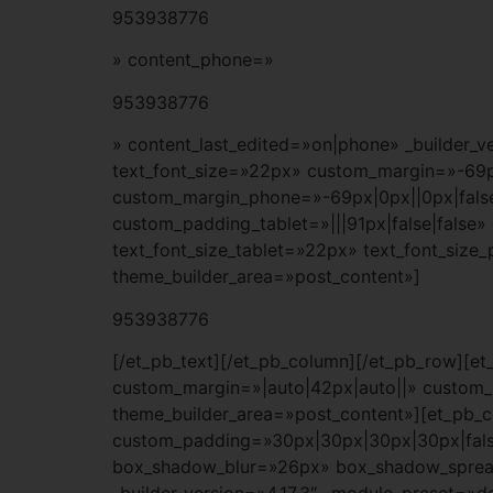
953938776
» content_phone=»
953938776
» content_last_edited=»on|phone» _builder_ve
text_font_size=»22px» custom_margin=»-69px
custom_margin_phone=»-69px|0px||0px|false|
custom_padding_tablet=»|||91px|false|false
text_font_size_tablet=»22px» text_font_size
theme_builder_area=»post_content»]
953938776
[/et_pb_text][/et_pb_column][/et_pb_row][et
custom_margin=»|auto|42px|auto||» custom_p
theme_builder_area=»post_content»][et_pb_c
custom_padding=»30px|30px|30px|30px|fals
box_shadow_blur=»26px» box_shadow_spread=
_builder_version=»4.17.3″ _module_preset=»d