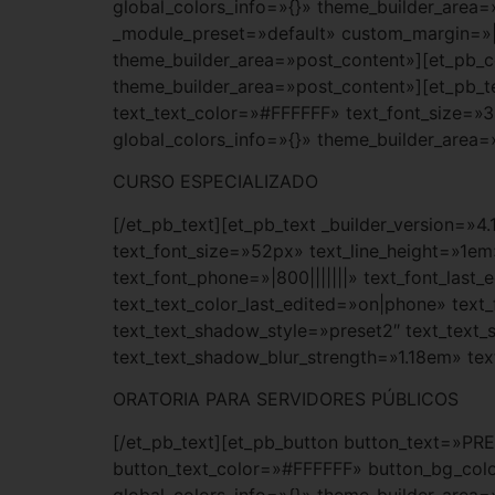
global_colors_info=»{}» theme_builder_area=
_module_preset=»default» custom_margin=»|a
theme_builder_area=»post_content»][et_pb_co
theme_builder_area=»post_content»][et_pb_tex
text_text_color=»#FFFFFF» text_font_size=»
global_colors_info=»{}» theme_builder_area=
CURSO ESPECIALIZADO
[/et_pb_text][et_pb_text _builder_version=»4
text_font_size=»52px» text_line_height=»1em
text_font_phone=»|800|||||||» text_font_las
text_text_color_last_edited=»on|phone» text
text_text_shadow_style=»preset2″ text_text
text_text_shadow_blur_strength=»1.18em» te
ORATORIA PARA SERVIDORES PÚBLICOS
[/et_pb_text][et_pb_button button_text=»PR
button_text_color=»#FFFFFF» button_bg_colo
global_colors_info=»{}» theme_builder_area=