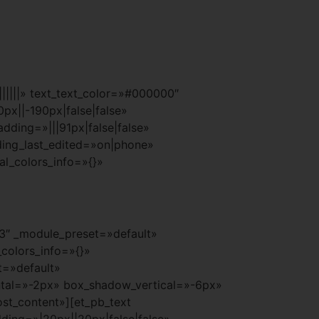
|||||» text_text_color=»#000000″
px||-190px|false|false»
ding=»|||91px|false|false»
ding_last_edited=»on|phone»
al_colors_info=»{}»
.3″ _module_preset=»default»
colors_info=»{}»
t=»default»
tal=»-2px» box_shadow_vertical=»-6px»
st_content»][et_pb_text
ding=»|20px||20px|false|false»