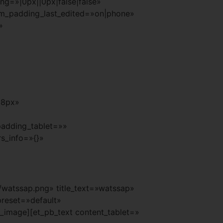
g=»|0px||0px|false|false»
om_padding_last_edited=»on|phone»
»
18px»
padding_tablet=»»
s_info=»{}»
watssap.png» title_text=»watssap»
preset=»default»
_image][et_pb_text content_tablet=»