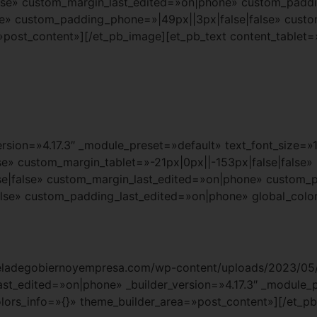
lse» custom_margin_last_edited=»on|phone» custom_paddin
lse» custom_padding_phone=»|49px||3px|false|false» cust
»post_content»][/et_pb_image][et_pb_text content_tablet=
ersion=»4.17.3″ _module_preset=»default» text_font_size=»
e» custom_margin_tablet=»-21px|0px||-153px|false|false»
e|false» custom_margin_last_edited=»on|phone» custom_
lse» custom_padding_last_edited=»on|phone» global_color
cueladegobiernoyempresa.com/wp-content/uploads/2023/05/
last_edited=»on|phone» _builder_version=»4.17.3″ _module_
lors_info=»{}» theme_builder_area=»post_content»][/et_pb