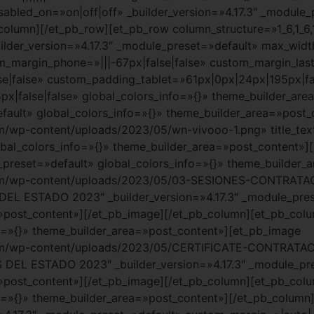
abled_on=»on|off|off» _builder_version=»4.17.3″ _module_
olumn][/et_pb_row][et_pb_row column_structure=»1_6,1_6,1
lder_version=»4.17.3″ _module_preset=»default» max_widt
tom_margin_phone=»|||-67px|false|false» custom_margin_la
e|false» custom_padding_tablet=»61px|0px|24px|195px|fal
false|false» global_colors_info=»{}» theme_builder_are
efault» global_colors_info=»{}» theme_builder_area=»post
/wp-content/uploads/2023/05/wn-vivooo-1.png» title_text
al_colors_info=»{}» theme_builder_area=»post_content»]
e_preset=»default» global_colors_info=»{}» theme_builder
.com/wp-content/uploads/2023/05/03-SESIONES-CONTRA
EL ESTADO 2023″ _builder_version=»4.17.3″ _module_pre
»post_content»][/et_pb_image][/et_pb_column][et_pb_colum
o=»{}» theme_builder_area=»post_content»][et_pb_image
.com/wp-content/uploads/2023/05/CERTIFICATE-CONTRAT
DEL ESTADO 2023″ _builder_version=»4.17.3″ _module_pr
»post_content»][/et_pb_image][/et_pb_column][et_pb_colum
o=»{}» theme_builder_area=»post_content»][/et_pb_column