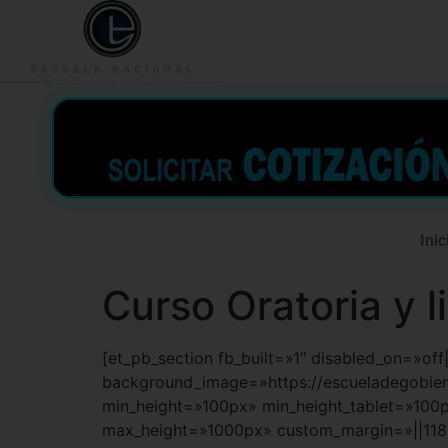
953 938 776
996 362 
Inic
Curso Oratoria y 
[et_pb_section fb_built=»1″ disabled_on=»of
background_image=»https://escueladegobie
min_height=»100px» min_height_tablet=»100
max_height=»1000px» custom_margin=»||118p