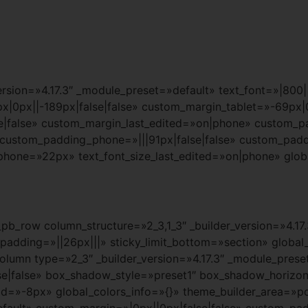
rsion=»4.17.3″ _module_preset=»default» text_font=»|800||
|0px||-189px|false|false» custom_margin_tablet=»-69px|0
false» custom_margin_last_edited=»on|phone» custom_pad
» custom_padding_phone=»|||91px|false|false» custom_pad
_phone=»22px» text_font_size_last_edited=»on|phone» glob
_pb_row column_structure=»2_3,1_3″ _builder_version=»4.17
adding=»||26px|||» sticky_limit_bottom=»section» global_
olumn type=»2_3″ _builder_version=»4.17.3″ _module_prese
e|false» box_shadow_style=»preset1″ box_shadow_horizon
»-8px» global_colors_info=»{}» theme_builder_area=»po
efault» custom_margin=»|0px||0px|false|false» custom_pad