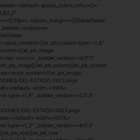
preset=»default» global_colors_info=»{}»
_6,1_2″
h=»1239px» custom_margin=»||||false|false»
st_edited=»on|phone»
se|false»
a=»post_content»][et_pb_column type=»1_6″
_content»][et_pb_image
=»wn vivooo» _builder_version=»4.17.3″
[/et_pb_image][/et_pb_column][et_pb_column
_area=»post_content»][et_pb_image
TACIONES-DEL-ESTADO-2023.png»
set=»default» width=»100%»
n type=»1_6″ _builder_version=»4.17.3″
ACIOONES-DEL-ESTADO-2023.png»
eset=»default» width=»100%»
n type=»1_2″ _builder_version=»4.17.3″
][/et_pb_row][et_pb_row