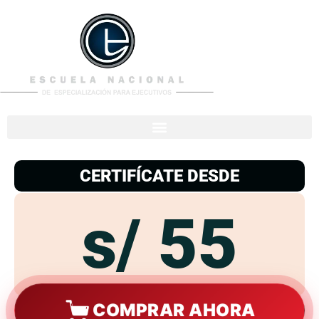
953
938
776
CERTIFÍCATE DESDE
s/ 55
COMPRAR AHORA