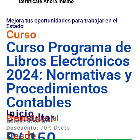
Certifícate Ahora mismo
Mejora tus oportunidades para trabajar en el
Estado
Curso
Curso Programa de
Libros Electrónicos
2024: Normativas y
Procedimientos
Contables
Inicio
Consultar
Precio Especial
Antes:
S/.500
Descuento:
70% Dscto
S/.150
Desde