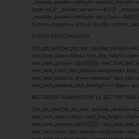
_module_preset=»default» custom_margin=»|a
type=»3_5″ _builder_version=»4.17.3″ _module
_module_preset=»default» text_font=»|800|||
custom_margin=»-23px||-5px|||» custom_padd
CURSO ESPECIALIZADO
[/et_pb_text][et_pb_text _builder_version=»4
text_font_size=»58px» text_line_height=»1em
text_font_phone=»|800|||||||» text_font_las
text_text_color_last_edited=»on|phone» text
text_text_shadow_style=»preset2″ text_text
text_text_shadow_blur_strength=»1.18em» te
RECURSOS HUMANOS EN EL SECTOR PÚBLI
[/et_pb_text][et_pb_text _builder_version=»4
text_font_size=»41px» text_line_height=»1em
text_font_phone=»|800|||||||» text_font_las
text_text_color_last_edited=»on|phone» text
text_text_shadow_style=»preset2″ text_text