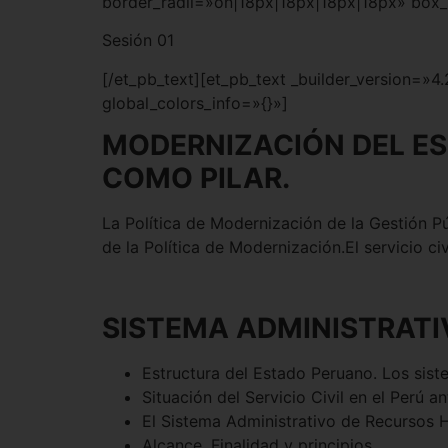
border_radii=»on|18px|18px|18px|18px» box_
Sesión 01
[/et_pb_text][et_pb_text _builder_version=»
global_colors_info=»{}»]
MODERNIZACIÓN DEL ES
COMO PILAR.
La Política de Modernización de la Gestión Pú
de la Política de Modernización.El servicio ci
SISTEMA ADMINISTRATI
Estructura del Estado Peruano. Los sist
Situación del Servicio Civil en el Perú a
El Sistema Administrativo de Recursos
Alcance, Finalidad y principios.