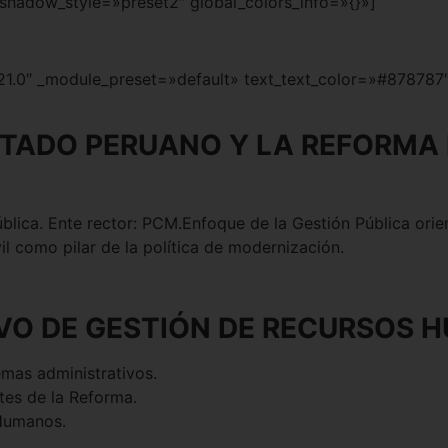
shadow_style=»preset2″ global_colors_info=»{}»]
4.21.0″ _module_preset=»default» text_text_color=»#87878
TADO PERUANO Y LA REFORMA D
blica. Ente rector: PCM.Enfoque de la Gestión Pública orient
vil como pilar de la política de modernización.
VO DE GESTIÓN DE RECURSOS 
emas administrativos.
ntes de la Reforma.
 Humanos.