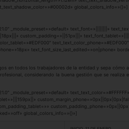
xt_text_shadow_color=»#00002d» global_colors_info=»{}»]
.21.0″ _module_preset=»default» text_font=»||||||||» text_
px|||» custom_padding=»||51px|||» text_font_tablet=»||||||
_color_tablet=»#EDF000″ text_text_color_phone=»#EDF000″ 
_phone=»18px» text_font_size_last_edited=»on|phone» bord
pagos en todos los trabajadores de la entidad y sepa cómo
rofesional, considerando la buena gestión que se realiza 
4.21.0″ _module_preset=»default» text_text_color=»#FFFFFF
let=»|||159px||» custom_margin_phone=»0px||0px|0px|fal
om_padding_tablet=»» custom_padding_phone=»0px||0px||
ed=»off» global_colors_info=»{}»]
INICIO 11 DE ENERO