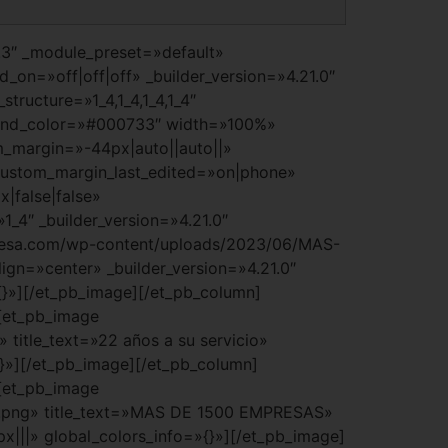
7.3″ _module_preset=»default»
d_on=»off|off|off» _builder_version=»4.21.0″
ructure=»1_4,1_4,1_4,1_4″
round_color=»#000733″ width=»100%»
_margin=»-44px|auto||auto||»
custom_margin_last_edited=»on|phone»
|false|false»
_4″ _builder_version=»4.21.0″
presa.com/wp-content/uploads/2023/06/MAS-
=»center» _builder_version=»4.21.0″
{}»][/et_pb_image][/et_pb_column]
][et_pb_image
title_text=»22 años a su servicio»
{}»][/et_pb_image][/et_pb_column]
][et_pb_image
.png» title_text=»MAS DE 1500 EMPRESAS»
x|||» global_colors_info=»{}»][/et_pb_image]