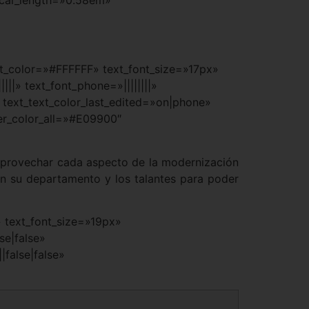
text_color=»#FFFFFF» text_font_size=»17px»
||» text_font_phone=»||||||||»
text_text_color_last_edited=»on|phone»
er_color_all=»#E09900″
 aprovechar cada aspecto de la modernización
en su departamento y los talantes para poder
» text_font_size=»19px»
se|false»
false|false»