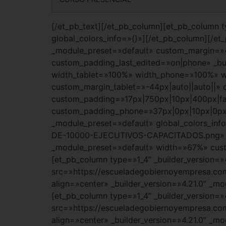
[/et_pb_text][/et_pb_column][et_pb_column t
global_colors_info=»{}»][/et_pb_column][/et_
_module_preset=»default» custom_margin=»43p
custom_padding_last_edited=»on|phone» _bu
width_tablet=»100%» width_phone=»100%» w
custom_margin_tablet=»-44px|auto||auto||»
custom_padding=»17px|750px|10px|400px|fal
custom_padding_phone=»37px|0px|10px|0px|fa
_module_preset=»default» global_colors_in
DE-10000-EJECUTIVOS-CAPACITADOS.png» ti
_module_preset=»default» width=»67%» custo
[et_pb_column type=»1_4″ _builder_version=»
src=»https://escueladegobiernoyempresa.com
align=»center» _builder_version=»4.21.0″ _m
[et_pb_column type=»1_4″ _builder_version=»
src=»https://escueladegobiernoyempresa.
align=»center» _builder_version=»4.21.0″ _m