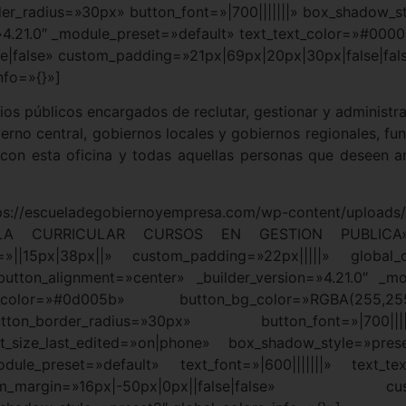
r_radius=»30px» button_font=»|700|||||||» box_shadow_sty
n=»4.21.0″ _module_preset=»default» text_text_color=»#0
e|false» custom_padding=»21px|69px|20px|30px|false|fal
nfo=»{}»]
rios públicos encargados de reclutar, gestionar y administra
ierno central, gobiernos locales y gobiernos regionales, fu
 con esta oficina y todas aquellas personas que deseen a
//escueladegobiernoyempresa.com/wp-content/uploa
ALLA CURRICULAR CURSOS EN GESTION PUBLICA» ali
||15px|38px||» custom_padding=»22px|||||» global_col
utton_alignment=»center» _builder_version=»4.21.0″ _m
t_color=»#0d005b» button_bg_color=»RGBA(255,25
on_border_radius=»30px» button_font=»|700||||
_size_last_edited=»on|phone» box_shadow_style=»preset
odule_preset=»default» text_font=»|600|||||||» text_t
gin=»16px|-50px|0px||false|false» custom_pad