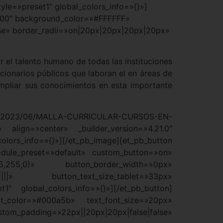
le=»preset1″ global_colors_info=»{}»]
00000″ background_color=»#FFFFFF»
se» border_radii=»on|20px|20px|20px|20px»
r el talento humano de todas las instituciones
ncionarios públicos que laboran el en áreas de
mpliar sus conocimientos en esta importante
ds/2023/06/MALLA-CURRICULAR-CURSOS-EN-
gn=»center» _builder_version=»4.21.0″
ors_info=»{}»][/et_pb_image][et_pb_button
odule_preset=»default» custom_button=»on»
5,255,0)» button_border_width=»0px»
|||» button_text_size_tablet=»33px»
1″ global_colors_info=»{}»][/et_pb_button]
ext_color=»#000a5b» text_font_size=»20px»
ding=»22px||20px|20px|false|false»