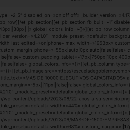
ype=»2_5″ disabled_on=»on|off|off» _builder_version=»4.1
pb_row][/et_pb_section][et_pb_section fb_built=»1″ disable
x||88px|||» global_colors_info=»{}»][et_pb_row column_st
ilder_version=»4.21.0″ _module_preset=»default» backg
idth_last_edited=»on|phone» max_width=»1953px» custom
 custom_margin_phone=»-55px|auto|0px|auto|false|false» 
se|false» custom_padding_tablet=»17px|750px|10px|400px
lse|false» global_colors_info=»{}»][et_pb_column type=»1
fo=»{}»][et_pb_image src=»https://escueladegobiernoyem
tle_text=»MAS DE 10000 EJECUTIVOS CAPACITADOS» align
m_margin=»-5px||11px||false|false» global_colors_info=»
4.21.0″ _module_preset=»default» global_colors_info=»{}»
/wp-content/uploads/2023/06/22-anos-a-su-servicio.png» 
odule_preset=»default» width=»44%» global_colors_info=»
4.21.0″ _module_preset=»default» global_colors_info=»{}»
com/wp-content/uploads/2023/06/MAS-DE-1500-EMPRESAS
odule_preset=»default» width=»68%» custom_margin=»||17p