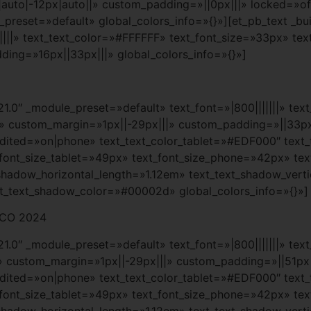
uto|-12px|auto||» custom_padding=»||0px|||» locked=»off
_preset=»default» global_colors_info=»{}»][et_pb_text _bui
||||» text_text_color=»#FFFFFF» text_font_size=»33px» tex
ing=»16px||33px|||» global_colors_info=»{}»]
.21.0″ _module_preset=»default» text_font=»|800|||||||» te
» custom_margin=»1px||-29px|||» custom_padding=»||33px|||
t_edited=»on|phone» text_text_color_tablet=»#EDF000″ te
_font_size_tablet=»49px» text_font_size_phone=»42px» tex
_shadow_horizontal_length=»1.12em» text_text_shadow_vert
xt_text_shadow_color=»#00002d» global_colors_info=»{}»]
CO 2024
.21.0″ _module_preset=»default» text_font=»|800|||||||» te
» custom_margin=»1px||-29px|||» custom_padding=»||51px|||
t_edited=»on|phone» text_text_color_tablet=»#EDF000″ te
_font_size_tablet=»49px» text_font_size_phone=»42px» tex
_shadow_horizontal_length=»1.12em» text_text_shadow_vert