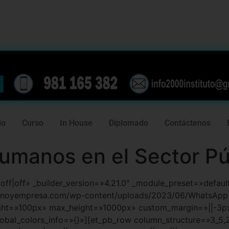
239
981 165 382
io
Curso
In House
Diplomado
Contáctenos
umanos en el Sector Pú
f|off|off» _builder_version=»4.21.0″ _module_preset=»defa
rnoyempresa.com/wp-content/uploads/2023/06/WhatsApp-
ht=»100px» max_height=»1000px» custom_margin=»||-3px|
bal_colors_info=»{}»][et_pb_row column_structure=»3_5,2_