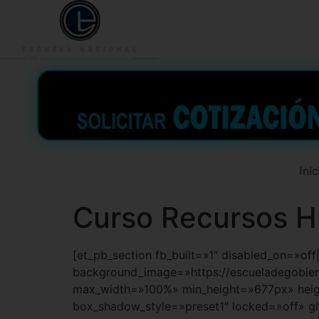
953 938 776
996 362 
Inic
Curso Recursos H
[et_pb_section fb_built=»1″ disabled_on=»of
background_image=»https://escueladegobie
max_width=»100%» min_height=»677px» heig
box_shadow_style=»preset1″ locked=»off» glo