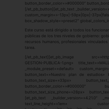
button_border_color=»#000000″ button_borde
[/et_pb_button][et_pb_text _builder_versio
custom_margin=»-13px|-59px|0px|-37px|fals
box_shadow_style=»preset2″ global_colors_i
Este curso está dirigido a todos los funciona
públicas de los tres niveles de gobierno: gob
recursos humanos, profesionales vinculados
tarea.
[/et_pb_text][et_pb_image src=»https:
GESTION-PUBLICA-1.png» title_text=»M
_module_preset=»default» custom_margin=»
button_text=»Nuestro plan de estudios» b
button_text_size=»33px» button_tex
button_border_color=»#000000″ butt
button_text_size_phone=»28px» button_text
[et_pb_text _builder_version=»4.21.0″ _m
text_line_height=»1em» custom_mar