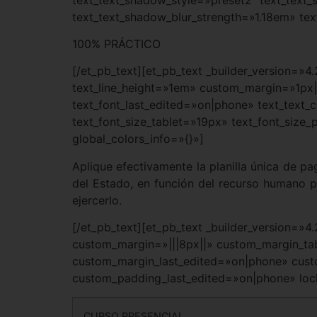
text_text_shadow_blur_strength=»1.18em» te
100% PRÁCTICO
[/et_pb_text][et_pb_text _builder_version=»4
text_line_height=»1em» custom_margin=»1px||18
text_font_last_edited=»on|phone» text_text
text_font_size_tablet=»19px» text_font_size
global_colors_info=»{}»]
Aplique efectivamente la planilla única de 
del Estado, en función del recurso humano p
ejercerlo.
[/et_pb_text][et_pb_text _builder_version=»
custom_margin=»|||8px||» custom_margin_tab
custom_margin_last_edited=»on|phone» cust
custom_padding_last_edited=»on|phone» lock
CURSO PRESENCIAL