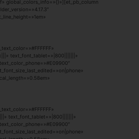
» global_colors_info=»{}»][et_pb_column
lder_version=»4.17.3″
t_line_height=»1em»
xt_text_color=»#FFFFFF»
» text_font_tablet=»|800|||||||»
xt_text_color_phone=»#E09900″
t_font_size_last_edited=»on|phone»
ical_length=»0.58em»
xt_text_color=»#FFFFFF»
» text_font_tablet=»|800|||||||»
xt_text_color_phone=»#E09900″
t_font_size_last_edited=»on|phone»
ical_length=»0.58em»