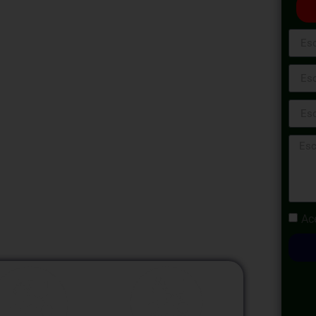
lectrónicos -
24
inante mundo del Sistema Integrado de
NAT, dotándote de las habilidades
por este sistema clave en la era digital
n un experto en la gestión electrónica de
tarios.
Ac