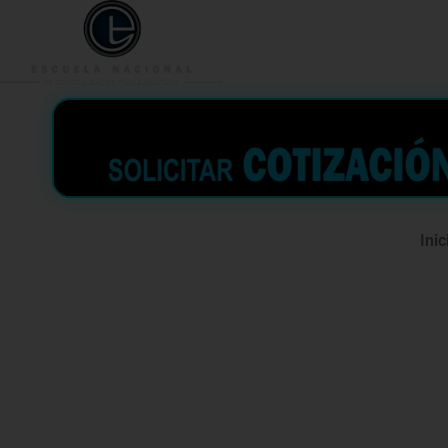
953 938 776
996 362 
Inic
Diplomado 
Sistema In