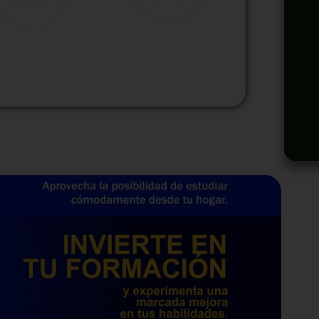
odalidad
Modalidad
Virtual
InHouse