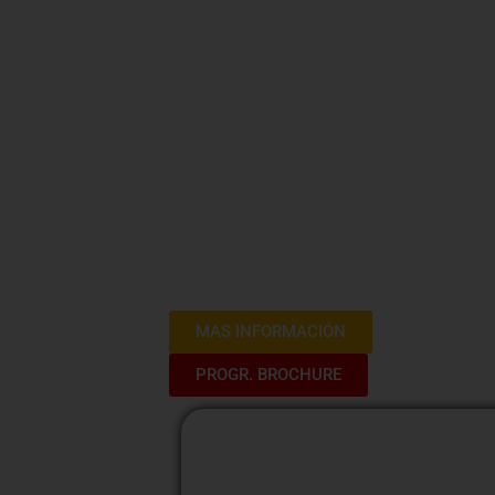
Registros E
SUNAT 20
Este diplomado te sumergirá en el fasc
Registros Electrónicos (SIRE) de la SU
necesarias para navegar eficientemente 
tributaria. Prepárate para convertirte e
registros y optimizar tus procesos tribu
MAS INFORMACIÓN
PROGR. BROCHURE