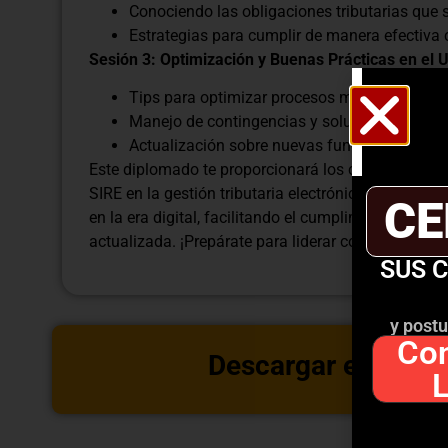
Conociendo las obligaciones tributarias que s
Estrategias para cumplir de manera efectiva c
Sesión 3: Optimización y Buenas Prácticas en el 
Tips para optimizar procesos mediante el SIR
Manejo de contingencias y solución de pro
Actualización sobre nuevas funcionalidades
Este diplomado te proporcionará los conocimiento
SIRE en la gestión tributaria electrónica. Únete a 
CE
en la era digital, facilitando el cumplimiento de tu
actualizada. ¡Prepárate para liderar con confianza 
SUS 
y postu
Con
Descargar estructu