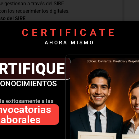
e gestionan a través del SIRE.
on los requerimientos digitales.
Uso del SIRE
CERTIFICATE
E.
blemas comunes.
AHORA MISMO
 y cambios normativos.
s necesarios para sacar el máximo provecho del
nosotros y adquiere las habilidades que te destacarán
RTIFIQUE
s obligaciones tributarias de manera eficaz y
en el entorno digital de la SUNAT!
CONOCIMIENTOS
la exitosamente a las
vocatorias
ra curricular en PDF
Laborales