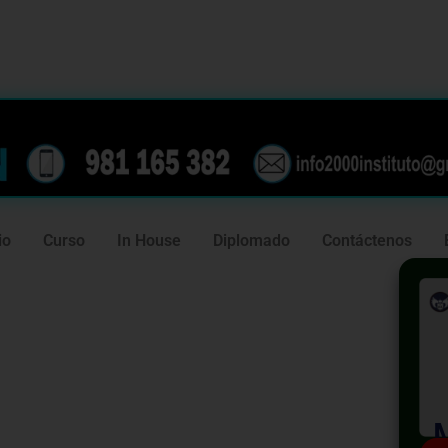
239
981 165 382
io
Curso
In House
Diplomado
Contáctenos
en SIRE -
tegrado de