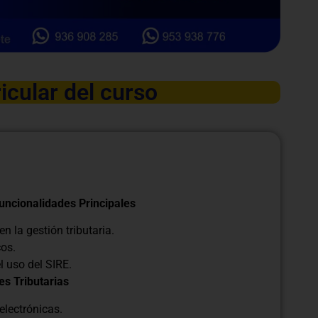
icular del curso
Funcionalidades Principales
 la gestión tributaria.
cos.
l uso del SIRE.
es Tributarias
electrónicas.