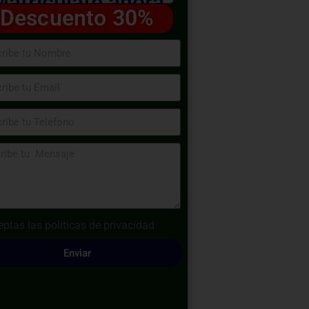
Matricúlate ahora
Descuento 30%
eptas las
políticas de privacidad
Enviar