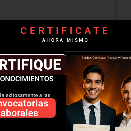
CERTIFICATE
e Necesidades
AHORA MISMO
PDP)
l éxito organizacional.
RTIFIQUE
citación y desarrollo.
CONOCIMIENTOS
tuales.
ecimiento de prioridades.
la exitosamente a las
vocatorias
Laborales
ebilidades y Amenazas).