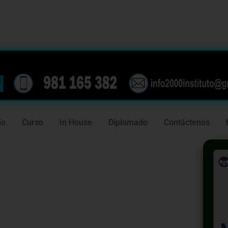
239
981 165 382
io
Curso
In House
Diplomado
Contáctenos
Normas para
 del proceso