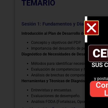
TEMARIO
Sesión 1: Fundamentos y Diagnóstico d
Introducción al Plan de Desarrollo de Personas (
Concepto y objetivos del PDP.
Importancia del desarrollo de personas para e
CE
Diagnóstico de Necesidades de Desarrollo
Métodos para identificar necesidades de capa
SUS 
Evaluación de competencias y habilidades ac
Análisis de brechas de competencias y establ
y postu
Herramientas y Técnicas de Diagnóstico
Con
Entrevistas y encuestas.
Evaluaciones de desempeño.
Análisis FODA (Fortalezas, Oportunidades, D