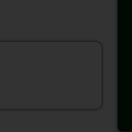
lsen el desempeño y profesionalismo en las
odalidad
Modalidad
Virtual
InHouse