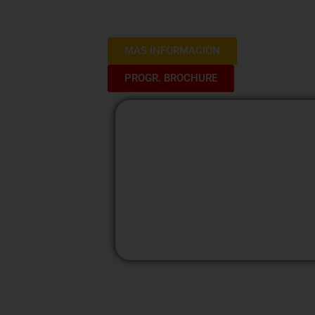
estrategias de capacitación que impu
entidades públicas.
MAS INFORMACIÓN
PROGR. BROCHURE
M
Modalidad
Presencial