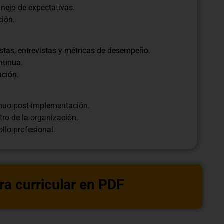
nejo de expectativas.
ción.
stas, entrevistas y métricas de desempeño.
ntinua.
ación.
inuo post-implementación.
ro de la organización.
llo profesional.
ra curricular en PDF