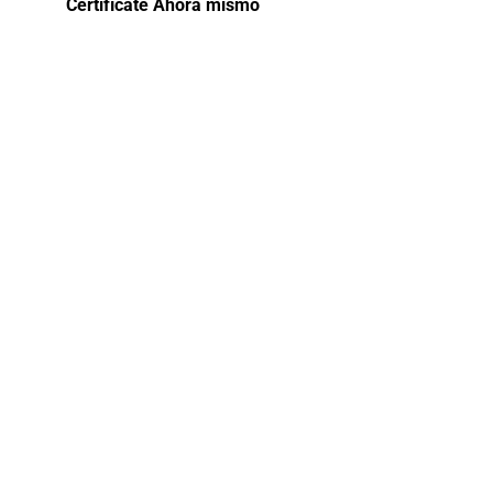
Certifícate Ahora mismo
ESPECIALÍZA
-NUEVA
LEY DE
CONTRATACI
DEL
ESTADO –