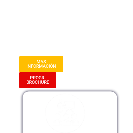
estudios de casos, análisis práctico y
discusiones interactivas, los participantes
desarrollarán habilidades avanzadas para
aplicar efectivamente la nueva ley en el
ámbito de las contrataciones del Estado,
contribuyendo así a una gestión pública
más transparente y eficiente.
MAS
INFORMACIÓN
PROGR.
BROCHURE