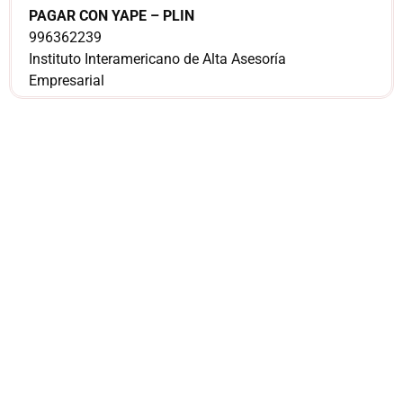
PAGAR CON YAPE – PLIN
996362239
Instituto Interamericano de Alta Asesoría
Empresarial
¿Sería más cómodo
para ti
comunicarnos a
través de
WhatsApp?