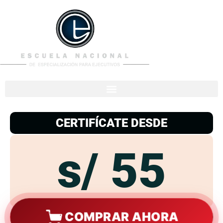
953
938
776
CERTIFÍCATE DESDE
s/ 55
COMPRAR AHORA