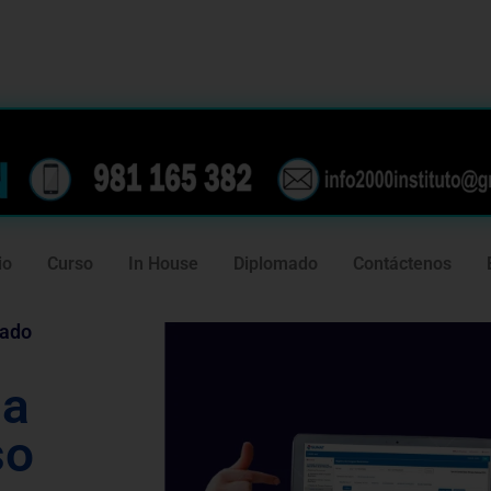
239
981 165 382
io
Curso
In House
Diplomado
Contáctenos
tado
da
so