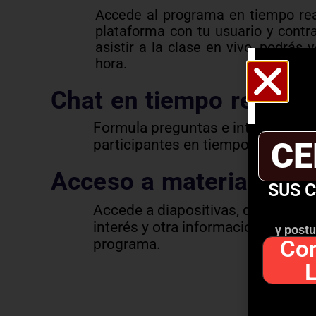
Accede al programa en tiempo rea
plataforma con tu usuario y contr
asistir a la clase en vivo, podrás 
hora.
Chat en tiempo real
Formula preguntas e interactúa co
participantes en tiempo real.
CE
Acceso a material aca
SUS 
Accede a diapositivas, documento
interés y otra información relacio
y postu
Con
programa.