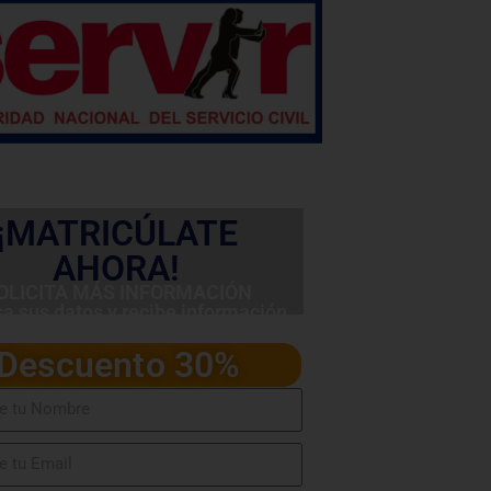
¡MATRICÚLATE
AHORA!
OLICITA MÁS INFORMACIÓN
sa sus datos y recibe información
detallada del programa
Descuento 30%