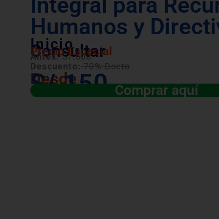
Integral para Recu
Humanos y Directi
Inicio
Consultar
Precio Especial
Antes:
S/.500
Descuento:
70% Dscto
S/.150
Desde
Comprar aquí
Válido para las convocatorias públicas y 