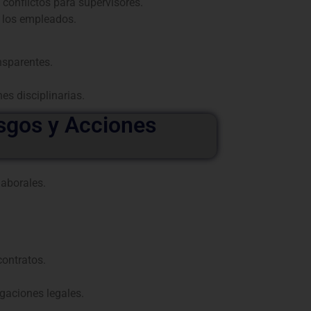
conflictos para supervisores.
e los empleados.
nsparentes.
s disciplinarias.
sgos y Acciones
laborales.
ontratos.
aciones legales.