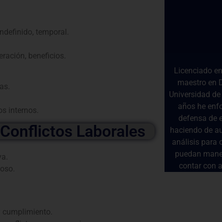
ndefinido, temporal.
ración, beneficios.
Licenciado en
maestro en D
as.
Universidad de
años he enf
s internos.
defensa de e
Conflictos Laborales
haciendo de au
análisis para 
puedan manej
va.
contar con a
uoso.
y cumplimiento.