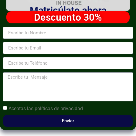
Matricúlate ahora
Descuento 30%
Aceptas las
políticas de privacidad
Enviar