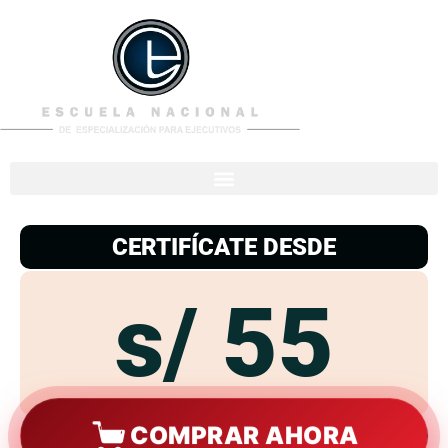
953
938
776
CERTIFÍCATE DESDE
s/ 55
COMPRAR AHORA