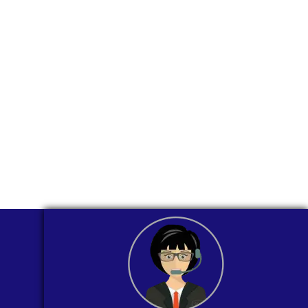
través de
WhatsApp?
Nuestros asesores están listos para
ofrecerte orientación
individualizada. ¡No dudes en
contactarnos en este momento!