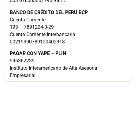
003 07600300179046672
BANCO DE CRÉDITO DEL PERÚ BCP
Cuenta Corriente
193 – 7891204-0-29
Cuenta Corriente Interbancaria
00219300789120402918
PAGAR CON YAPE – PLIN
996362239
Instituto Interamericano de Alta Asesoría
Empresarial
¿Sería más cómodo
para ti
comunicarnos a