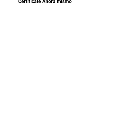
Certifícate Ahora mismo
Gestión de
Riesgo de
la
Corrupción
en la
Administració
Pública –