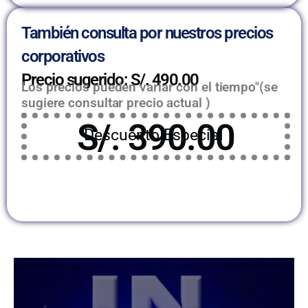
También consulta por nuestros precios
corporativos
Precio sugerido: S/. 490.00
Los precios pueden variar con el tiempo"(se
sugiere consultar precio actual )
S/. 390.00
Descuento Especial