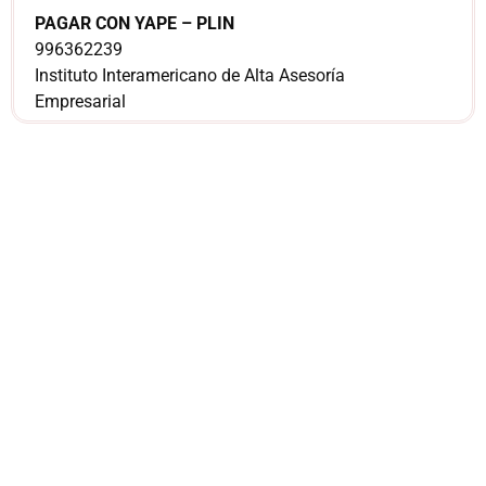
PAGAR CON YAPE – PLIN
996362239
Instituto Interamericano de Alta Asesoría
Empresarial
¿Sería más cómodo
para ti
comunicarnos a
través de
WhatsApp?