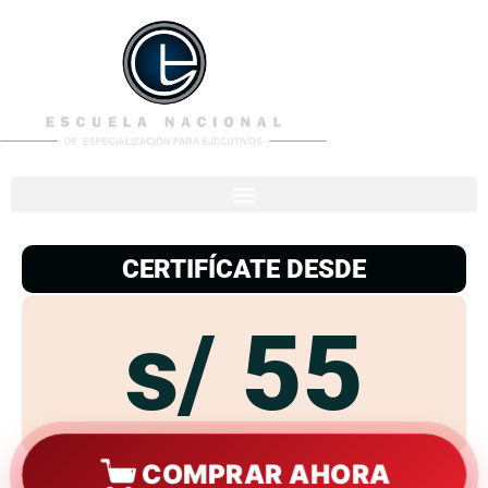
953
938
776
CERTIFÍCATE DESDE
s/ 55
COMPRAR AHORA