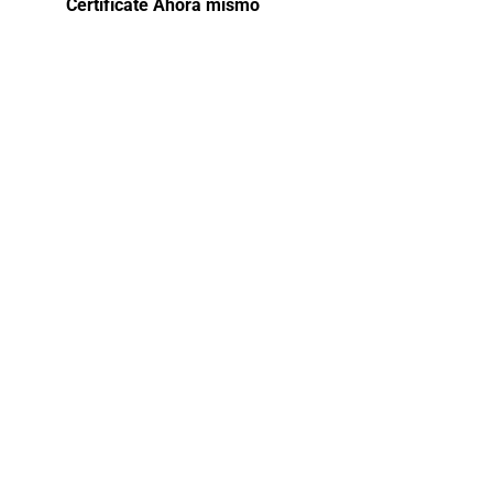
Certifícate Ahora mismo
Gestión
Documental
y Archivos
2024
Preservación y acceso a la información:
En este curso se abordan las técnicas y
estrategias para la preservación a largo