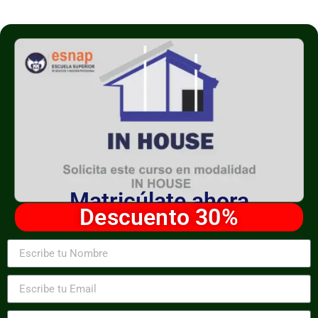
Matricúlate ahora
Descuento 30%