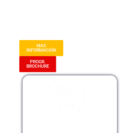
plazo de documentos y archivos,
garantizando su integridad y accesibilidad
futura, así como la implementación de
políticas de acceso que aseguren la
transparencia y protección de datos.
MAS
INFORMACIÓN
PROGR.
BROCHURE
Modalidad Presencial