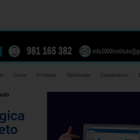
239
981 165 382
io
Curso
In House
Diplomado
Contáctenos
tado
égica
eto