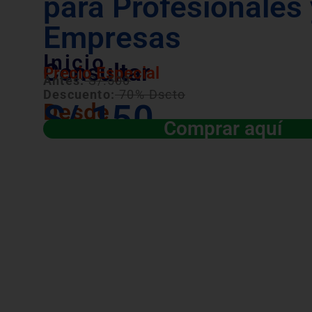
para Profesionales 
Empresas
Inicio
Consultar
Precio Especial
Antes:
S/.500
Descuento:
70% Dscto
S/.150
Desde
Comprar aquí
Válido para las convocatorias públicas y 