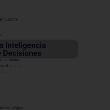
certidumbre.
s.
a Inteligencia
e Decisiones
ganizacional:
as efectivas.
eal.
ia estratégica.