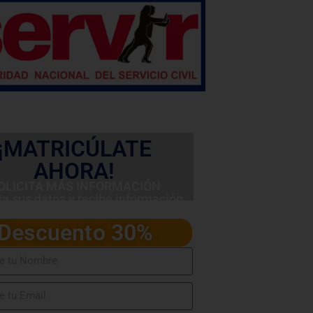
¡MATRICÚLATE
AHORA!
OLICITA MÁS INFORMACIÓN
sa sus datos y recibe información
detallada del programa
Descuento 30%