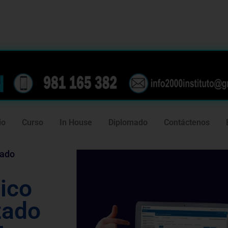
239
981 165 382
io
Curso
In House
Diplomado
Contáctenos
tado
ico
zado