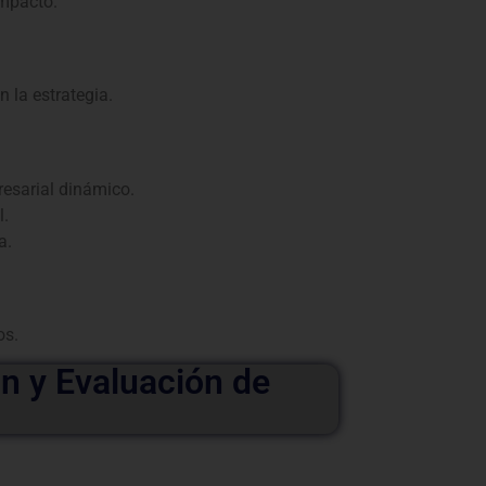
impacto.
 la estrategia.
esarial dinámico.
l.
a.
os.
n y Evaluación de