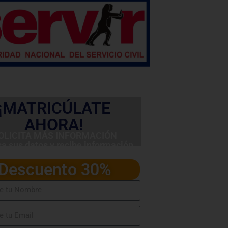
¡MATRICÚLATE
AHORA!
OLICITA MÁS INFORMACIÓN
sa sus datos y recibe información
detallada del programa
Descuento 30%