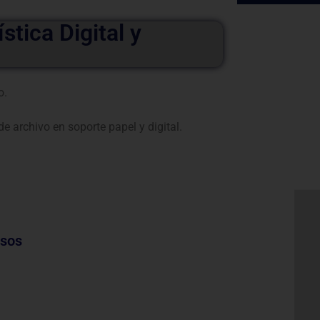
stica Digital y
o.
 archivo en soporte papel y digital.
nsos