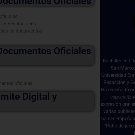
Documentos Oficiales
ficiales.
s y Resoluciones.
encias en documentos
Documentos Oficiales
Bachiller en Li
San Marcos
Universidad Enr
Redacción y Gr
entos oficiales.
Ha enseñado orto
mite Digital y
especializa
expresión oral 
varias publicac
ha desempeñado 
“Patio de jue