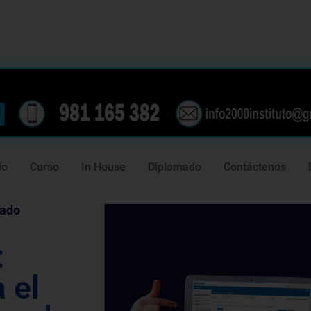
239
981 165 382
io
Curso
In House
Diplomado
Contáctenos
tado
:
 el