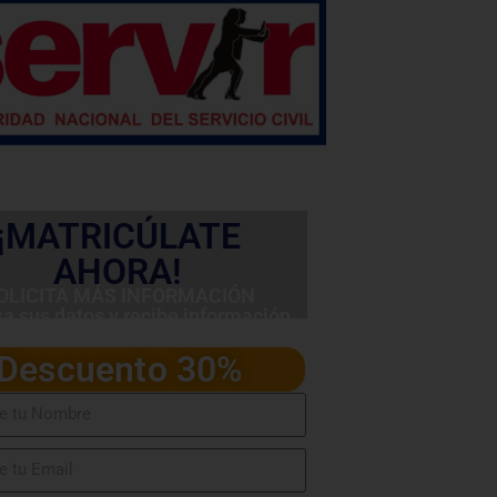
¡MATRICÚLATE
AHORA!
OLICITA MÁS INFORMACIÓN
sa sus datos y recibe información
detallada del programa
Descuento 30%