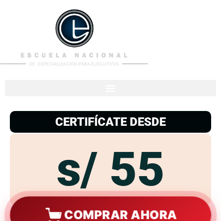
953
938
776
CERTIFÍCATE DESDE
s/ 55
COMPRAR AHORA