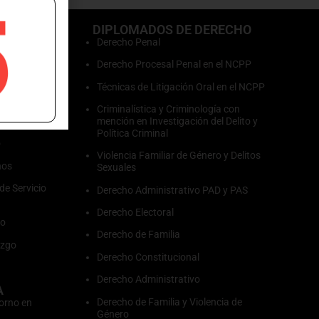
5
O
DIPLOMADOS DE DERECHO
e
Derecho Penal
Derecho Procesal Penal en el NCPP
Técnicas de Litigación Oral en el NCPP
Criminalística y Criminología con
landas
mención en Investigación del Delito y
Política Criminal
o
Violencia Familiar de Género y Delitos
nos
Sexuales
de Servicio
Derecho Administrativo PAD y PAS
Derecho Electoral
to
Derecho de Familia
azgo
Derecho Constitucional
Derecho Administrativo
A
Derecho de Familia y Violencia de
orno en
Género