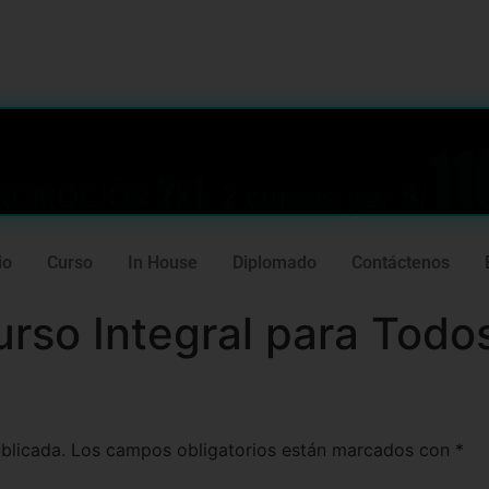
239
981 165 382
io
Curso
In House
Diplomado
Contáctenos
so Integral para Todos
blicada.
Los campos obligatorios están marcados con
*