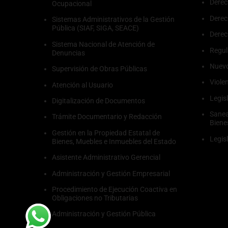
Derec
Ocupacional
Derec
Sistemas Administrativos de la Gestión
Pública (SIAF, SIGA, SEACE)
Dere
Sistema Nacional de Atención de
Regul
Denuncias
Nuevo
Supervisión de Obras Públicas
Viole
Atención al Usuario
Legis
Digitalización de Documentos
Sanea
Trámite Documentario y Redacción
Biene
Gestión en la Propiedad Estatal de
Legis
Bienes, Muebles e Inmuebles del Estado
Asistente Administrativo Gerencial
Administración y Gestión Empresarial
Procedimiento de Ejecución Coactiva en
Obligaciones no Tributarias
Administración y Gestión Pública