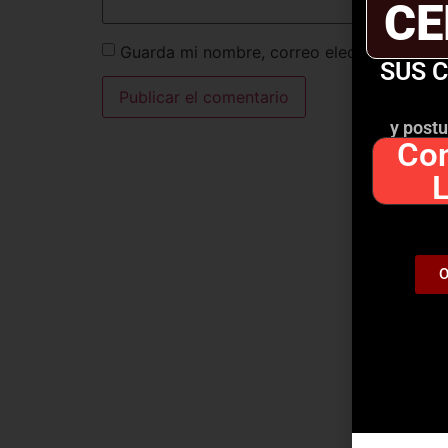
CE
Guarda mi nombre, correo electrónico y w
SUS 
y postu
Con
O