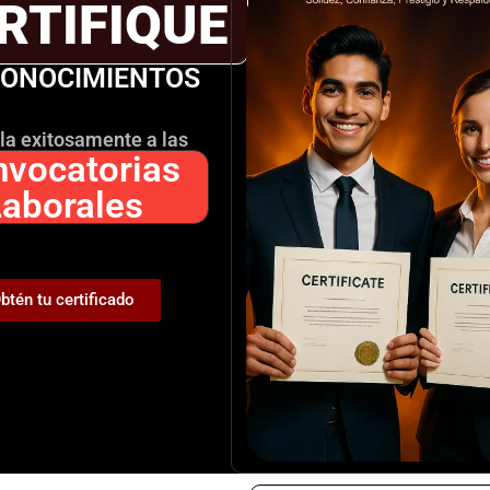
RTIFIQUE
eb en este navegador para la próxima vez que comente.
CONOCIMIENTOS
la exitosamente a las
vocatorias
Laborales
btén tu certificado