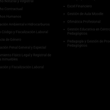
ho Notarial y Registral
Excel Financiero
ho Contractual
Gestión de Aula Moodle
chos Humanos
Ofimática Profesional
ación Ambiental e Hidrocarburos
Gestión Educativa en Centr
 Código y Fiscalización Laboral
Pedagógicos
ncia de Género
Pedagogía y Gestión de Pro
Pedagógicos
lación Penal General y Especial
miento Físico Legal y Registral de
s Inmuebles
lación y Fiscalización Laboral