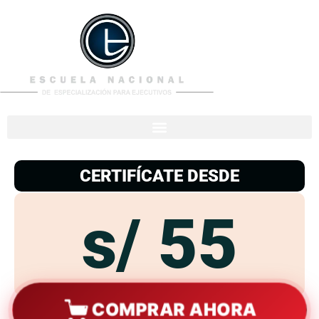
953
938
776
CERTIFÍCATE DESDE
s/ 55
COMPRAR AHORA