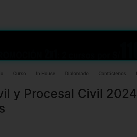
239
981 165 382
io
Curso
In House
Diplomado
Contáctenos
il y Procesal Civil 202
s