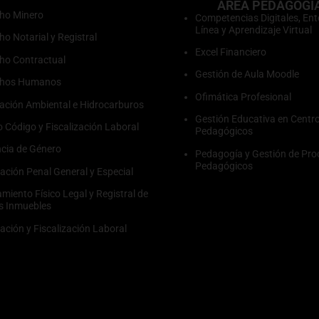
ÁREA PEDAGOGÍ
ho Minero
Competencias Digitales, Ent
Línea y Aprendizaje Virtual
ho Notarial y Registral
Excel Financiero
ho Contractual
Gestión de Aula Moodle
chos Humanos
Ofimática Profesional
ación Ambiental e Hidrocarburos
Gestión Educativa en Centr
 Código y Fiscalización Laboral
Pedagógicos
ncia de Género
Pedagogía y Gestión de Pro
Pedagógicos
lación Penal General y Especial
miento Físico Legal y Registral de
s Inmuebles
lación y Fiscalización Laboral