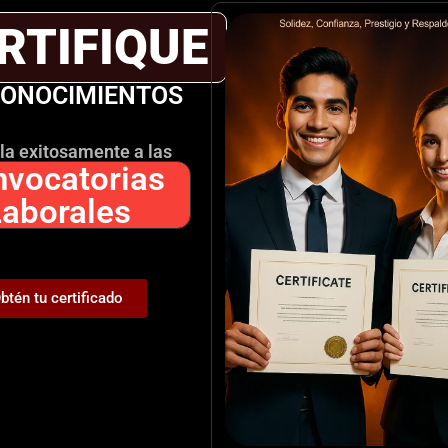
RTIFIQUE
CONOCIMIENTOS
eb en este navegador para la próxima vez que comente.
la exitosamente a las
vocatorias
Laborales
btén tu certificado