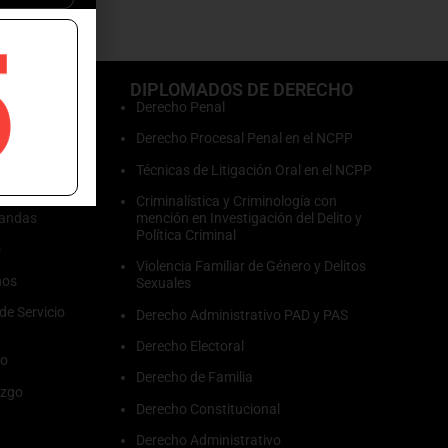
5
O
DIPLOMADOS DE DERECHO
e
Derecho Penal
Derecho Procesal Penal en el NCPP
Técnicas de Litigación Oral en el NCPP
Criminalística y Criminología con
landas
mención en Investigación del Delito y
Política Criminal
o
Violencia Familiar de Género y Delitos
nos
Sexuales
de Servicio
Derecho Administrativo PAD y PAS
Derecho Electoral
to
Derecho de Familia
azgo
Derecho Constitucional
Derecho Administrativo